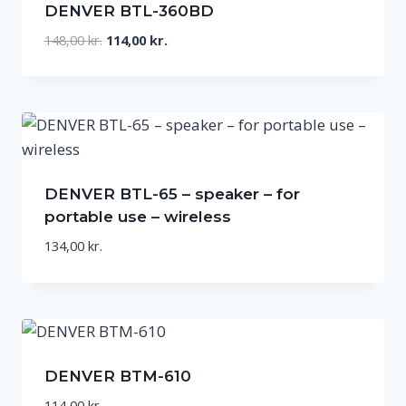
DENVER BTL-360BD
Den
Den
148,00
kr.
114,00
kr.
oprindelige
aktuelle
pris
pris
var:
er:
148,00 kr..
114,00 kr..
DENVER BTL-65 – speaker – for
portable use – wireless
134,00
kr.
DENVER BTM-610
114,00
kr.