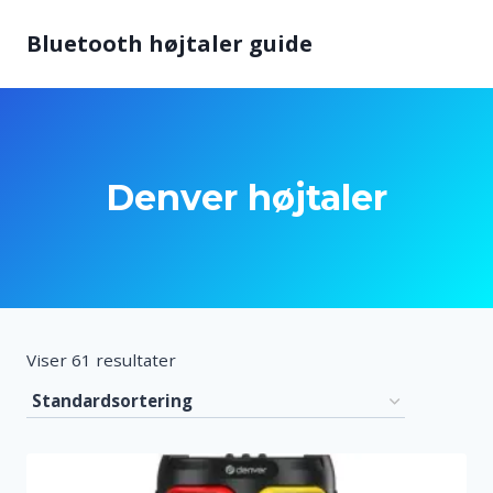
Fortsæt
Bluetooth højtaler guide
til
indhold
Denver højtaler
Viser 61 resultater