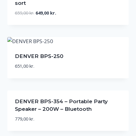
sort
Den
Den
659,00
kr.
649,00
kr.
oprindelige
aktuelle
pris
pris
var:
er:
659,00 kr..
649,00 kr..
DENVER BPS-250
651,00
kr.
DENVER BPS-354 – Portable Party
Speaker – 200W – Bluetooth
779,00
kr.