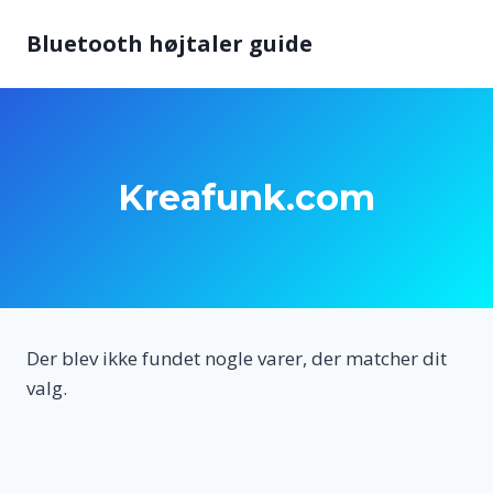
Fortsæt
Bluetooth højtaler guide
til
indhold
Kreafunk.com
Der blev ikke fundet nogle varer, der matcher dit
valg.